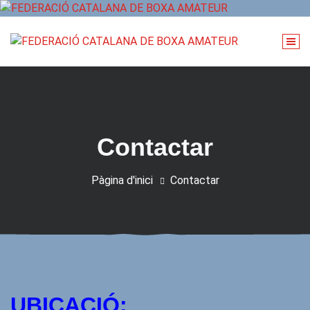
Vés
al
contingut
Contactar
Pàgina d'inici
Contactar
UBICACIÓ: