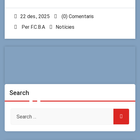
22 des., 2025
(0) Comentaris
Per
F.C.B.A
Notícies
Search